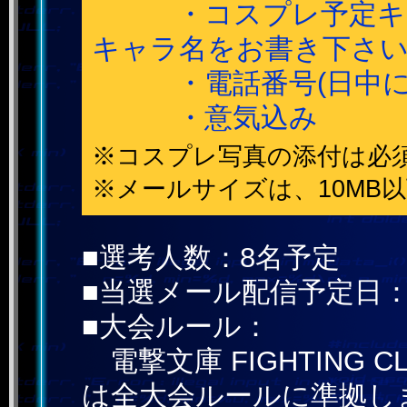
・コスプレ予定キャ
キャラ名をお書き下さ
・電話番号(日中にご
・意気込み
※コスプレ写真の添付は必
※メールサイズは、10MB
■選考人数：8名予定
■当選メール配信予定日：2
■大会ルール：
電撃文庫 FIGHTING
は全大会ルールに準拠し