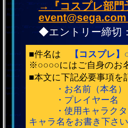
→『コスプレ部門予
event@sega.co
◆エントリー締切：
■件名は
【コスプレ】○
※○○○○にはご自身の
■本文に下記必要事項を
・お名前（本名）
・プレイヤー名
・使用キャラクター
キャラ名をお書き下さ