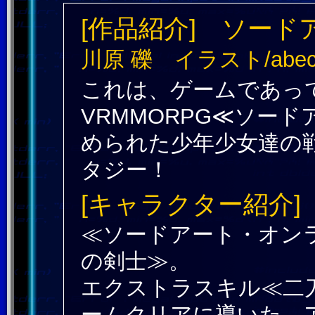
[作品紹介] ソー
川原 礫 イラスト/abe
これは、ゲームであっ
VRMMORPG≪ソー
められた少年少女達の
タジー！
[キャラクター紹介]
≪ソードアート・オン
の剣士≫。
エクストラスキル≪二刀
ームクリアに導いた。